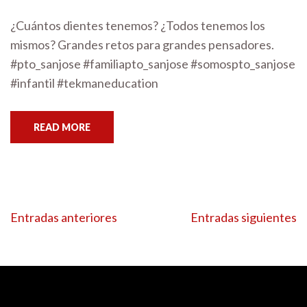
¿Cuántos dientes tenemos? ¿Todos tenemos los
mismos? Grandes retos para grandes pensadores.
#pto_sanjose #familiapto_sanjose #somospto_sanjose
#infantil #tekmaneducation
READ MORE
Navegación
Entradas anteriores
Entradas siguientes
de
entradas