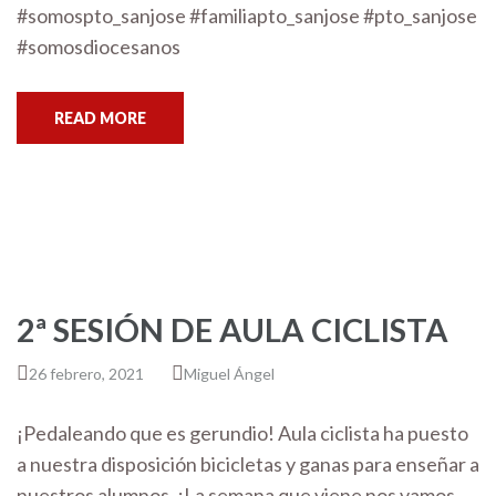
#somospto_sanjose #familiapto_sanjose #pto_sanjose
#somosdiocesanos
READ MORE
2ª SESIÓN DE AULA CICLISTA
26 febrero, 2021
Miguel Ángel
¡Pedaleando que es gerundio! Aula ciclista ha puesto
a nuestra disposición bicicletas y ganas para enseñar a
nuestros alumnos. ¡La semana que viene nos vamos