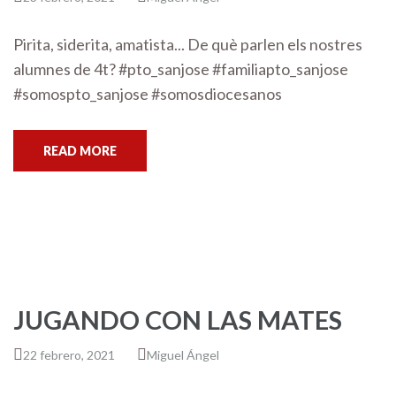
Pirita, siderita, amatista... De què parlen els nostres
alumnes de 4t? #pto_sanjose #familiapto_sanjose
#somospto_sanjose #somosdiocesanos
READ MORE
JUGANDO CON LAS MATES
22 febrero, 2021
Miguel Ángel