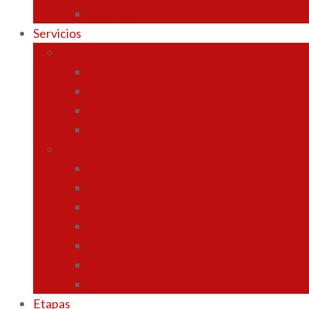
Vacantes
Servicios
Secretaría y Administración
Horarios de Atención
Calendario Escolar
Documentos Familias
Horario Escolar
Servicios complementarios
Escoleta matinera/vespertina
Tardes de junio y septiembre
Comedor Escolar
BONO ALMUERZO
Extraescolares
Uniforme escolar
Orientación educativa
Etapas