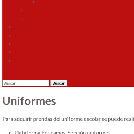
Preinscripción y matrícula curso 2026/27
Admisión 26/27
¡Por ti, por ellos!
AMPA
Visita nuestro centro
Contacto
Parroquia
PROYECTO DE INNOVACIÓN – PIIE GVA
Buscar:
Uniformes
Para adquirir prendas del uniforme escolar se puede real
Plataforma Educamos. Sección uniformes.