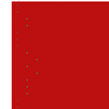
Materiales Curriculares 2026-27
Infantil
1er Ciclo de Infantil
2º Ciclo de Infantil
Primaria
Secundaria
Ciclos Formativos
G. Medio en Cuidados auxiliares de Enfe
Información
G. Medio en Farmacia y Parafarmacia
Información
Semipresencial
Requisitos de acceso a los ciclos
Preinscripción y matrícula curso 2026/27
Admisión 26/27
¡Por ti, por ellos!