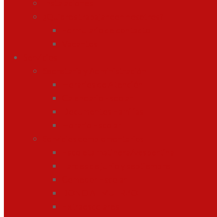
Instalaciones
¿Quieres trabajar con nosotros?
Formulario de contacto
Vacantes
Servicios
Secretaría y Administración
Horarios de Atención
Calendario Escolar
Documentos Familias
Horario Escolar
Servicios complementarios
Escoleta matinera/vespertina
Tardes de junio y septiembre
Comedor Escolar
BONO ALMUERZO
Extraescolares