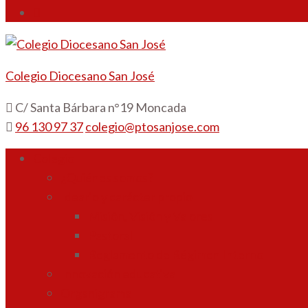
Colegio Diocesano San José
C/ Santa Bárbara n°19 Moncada
96 130 97 37
colegio@ptosanjose.com
Colegio
¿Quiénes somos?
Ideario y carácter propio
Misión, Visión y Valores
Pastoral
Reglamento de Régimen Interno
Innovación educativa
Organigrama