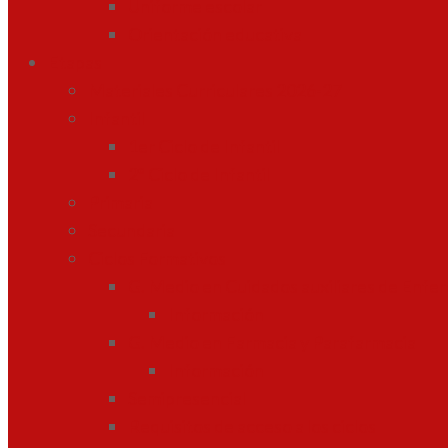
Uniforme escolar
Orientación educativa
Etapas
Materiales Curriculares 2026-27
Infantil
1er Ciclo de Infantil
2º Ciclo de Infantil
Primaria
Secundaria
Ciclos Formativos
G. Medio en Cuidados auxiliares de Enfe
Información
G. Medio en Farmacia y Parafarmacia
Información
Semipresencial
Requisitos de acceso a los ciclos