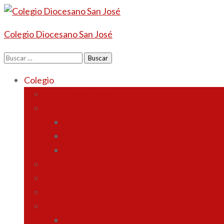
Colegio Diocesano San José
Buscar:
Colegio
¿Quiénes somos?
Ideario y carácter propio
Misión, Visión y Valores
Pastoral
Reglamento de Régimen Interno
Innovación educativa
Organigrama
Instalaciones
¿Quieres trabajar con nosotros?
Formulario de contacto