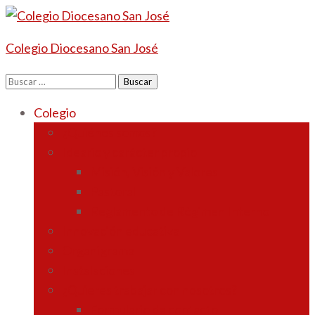
Colegio Diocesano San José
Buscar:
Colegio
¿Quiénes somos?
Ideario y carácter propio
Misión, Visión y Valores
Pastoral
Reglamento de Régimen Interno
Innovación educativa
Organigrama
Instalaciones
¿Quieres trabajar con nosotros?
Formulario de contacto