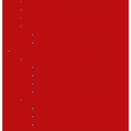
Innovación educativa
Organigrama
Instalaciones
¿Quieres trabajar con nosotros?
Formulario de contacto
Vacantes
Servicios
Secretaría y Administración
Horarios de Atención
Calendario Escolar
Documentos Familias
Horario Escolar
Servicios complementarios
Escoleta matinera/vespertina
Tardes de junio y septiembre
Comedor Escolar