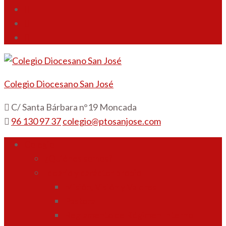
Colegio Diocesano San José
C/ Santa Bárbara n°19 Moncada
96 130 97 37
colegio@ptosanjose.com
Colegio
¿Quiénes somos?
Ideario y carácter propio
Misión, Visión y Valores
Pastoral
Reglamento de Régimen Interno