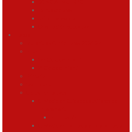
BONO ALMUERZO
Extraescolares
Uniforme escolar
Orientación educativa
Etapas
Materiales Curriculares 2026-27
Infantil
1er Ciclo de Infantil
2º Ciclo de Infantil
Primaria
Secundaria
Ciclos Formativos
G. Medio en Cuidados auxiliares de
Enferemería
Información
G. Medio en Farmacia y Parafarmacia