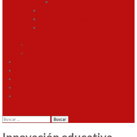
Información
Semipresencial
Requisitos de acceso a los ciclos
Preinscripción y matrícula curso
2026/27
Admisión 26/27
¡Por ti, por ellos!
AMPA
Visita nuestro centro
Contacto
Parroquia
PROYECTO DE INNOVACIÓN – PIIE GVA
Buscar: