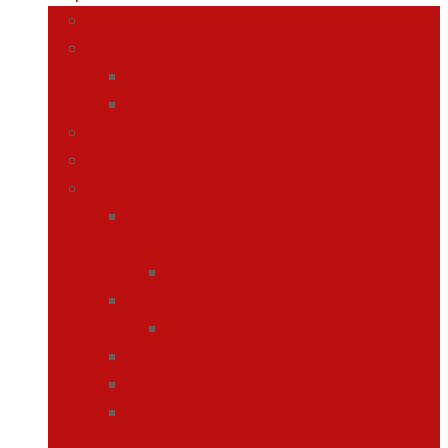
Materiales Curriculares 2026-27
Infantil
1er Ciclo de Infantil
2º Ciclo de Infantil
Primaria
Secundaria
Ciclos Formativos
G. Medio en Cuidados auxiliares de
Enferemería
Información
G. Medio en Farmacia y Parafarmacia
Información
Semipresencial
Requisitos de acceso a los ciclos
Preinscripción y matrícula curso
2026/27