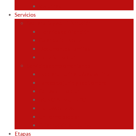
Vacantes
Servicios
Secretaría y Administración
Horarios de Atención
Calendario Escolar
Documentos Familias
Horario Escolar
Servicios complementarios
Escoleta matinera/vespertina
Tardes de junio y septiembre
Comedor Escolar
BONO ALMUERZO
Extraescolares
Uniforme escolar
Orientación educativa
Etapas