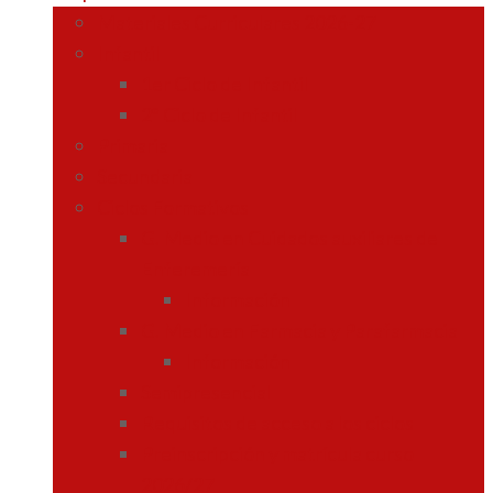
Materiales Curriculares 2026-27
Infantil
1er Ciclo de Infantil
2º Ciclo de Infantil
Primaria
Secundaria
Ciclos Formativos
G. Medio en Cuidados auxiliares de
Enferemería
Información
G. Medio en Farmacia y Parafarmacia
Información
Semipresencial
Requisitos de acceso a los ciclos
Preinscripción y matrícula curso
2026/27