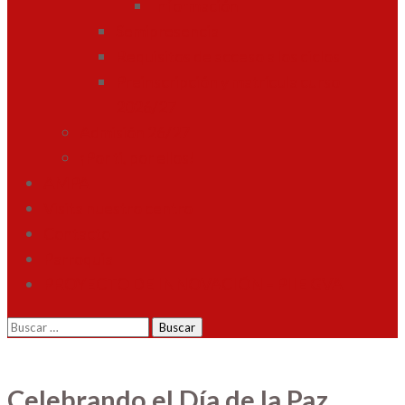
Información
Semipresencial
Requisitos de acceso a los ciclos
Preinscripción y matrícula curso
2026/27
Admisión 26/27
¡Por ti, por ellos!
AMPA
Visita nuestro centro
Contacto
Parroquia
PROYECTO DE INNOVACIÓN – PIIE GVA
Buscar:
Celebrando el Día de la Paz