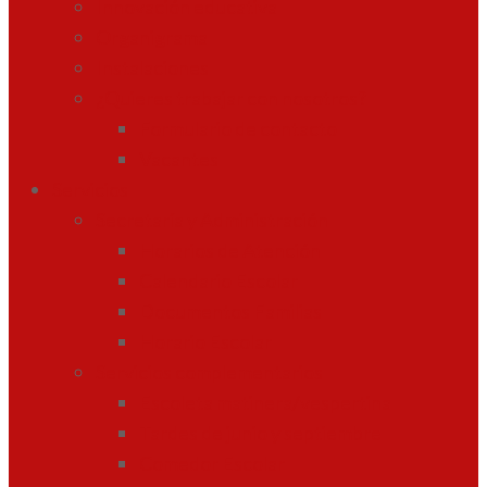
Innovación educativa
Organigrama
Instalaciones
¿Quieres trabajar con nosotros?
Formulario de contacto
Vacantes
Servicios
Secretaría y Administración
Horarios de Atención
Calendario Escolar
Documentos Familias
Horario Escolar
Servicios complementarios
Escoleta matinera/vespertina
Tardes de junio y septiembre
Comedor Escolar