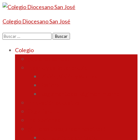
Colegio Diocesano San José
Buscar:
Colegio
¿Quiénes somos?
Ideario y carácter propio
Misión, Visión y Valores
Pastoral
Reglamento de Régimen Interno
Innovación educativa
Organigrama
Instalaciones
¿Quieres trabajar con nosotros?
Formulario de contacto