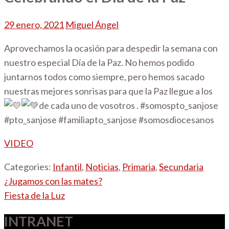
29 enero, 2021
Miguel Ángel
Aprovechamos la ocasión para despedir la semana con
nuestro especial Día de la Paz. No hemos podido
juntarnos todos como siempre, pero hemos sacado
nuestras mejores sonrisas para que la Paz llegue a los
de cada uno de vosotros . #somospto_sanjose
#pto_sanjose #familiapto_sanjose #somosdiocesanos
VIDEO
Categories:
Infantil
,
Noticias
,
Primaria
,
Secundaria
Navegación
¿Jugamos con las mates?
de
Fiesta de la Luz
entradas
INTRANET