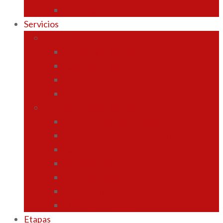
Vacantes
Servicios
Secretaría y Administración
Horarios de Atención
Calendario Escolar
Documentos Familias
Horario Escolar
Servicios complementarios
Escoleta matinera/vespertina
Tardes de junio y septiembre
Comedor Escolar
BONO ALMUERZO
Extraescolares
Uniforme escolar
Orientación educativa
Etapas