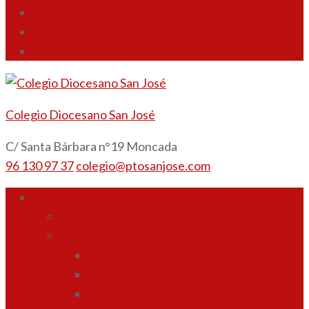
Colegio Diocesano San José
C/ Santa Bárbara n°19 Moncada
96 130 97 37
colegio@ptosanjose.com
Colegio
¿Quiénes somos?
Ideario y carácter propio
Misión, Visión y Valores
Pastoral
Reglamento de Régimen Interno