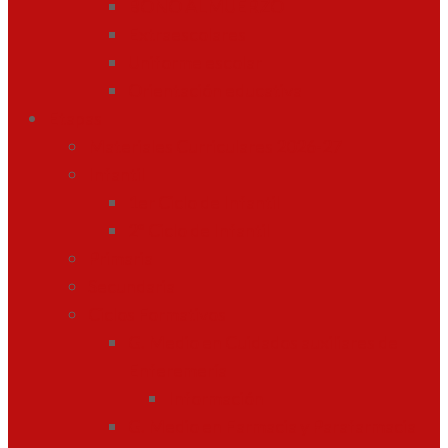
BONO ALMUERZO
Extraescolares
Uniforme escolar
Orientación educativa
Etapas
Materiales Curriculares 2026-27
Infantil
1er Ciclo de Infantil
2º Ciclo de Infantil
Primaria
Secundaria
Ciclos Formativos
G. Medio en Cuidados auxiliares de
Enferemería
Información
G. Medio en Farmacia y Parafarmacia