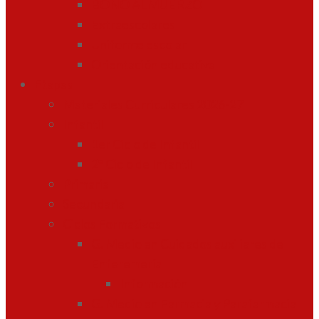
BONO ALMUERZO
Extraescolares
Uniforme escolar
Orientación educativa
Etapas
Materiales Curriculares 2026-27
Infantil
1er Ciclo de Infantil
2º Ciclo de Infantil
Primaria
Secundaria
Ciclos Formativos
G. Medio en Cuidados auxiliares de
Enferemería
Información
G. Medio en Farmacia y Parafarmacia