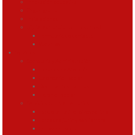
Innovación educativa
Organigrama
Instalaciones
¿Quieres trabajar con nosotros?
Formulario de contacto
Vacantes
Servicios
Secretaría y Administración
Horarios de Atención
Calendario Escolar
Documentos Familias
Horario Escolar
Servicios complementarios
Escoleta matinera/vespertina
Tardes de junio y septiembre
Comedor Escolar