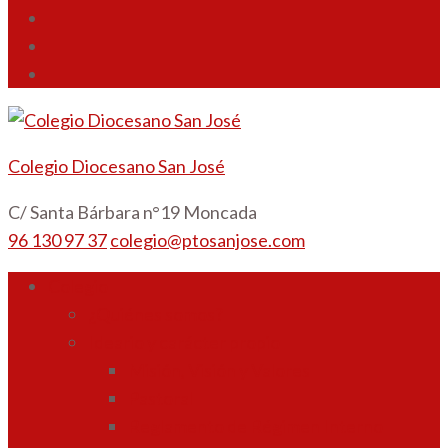
Colegio Diocesano San José
C/ Santa Bárbara n°19 Moncada
96 130 97 37
colegio@ptosanjose.com
Colegio
¿Quiénes somos?
Ideario y carácter propio
Misión, Visión y Valores
Pastoral
Reglamento de Régimen Interno