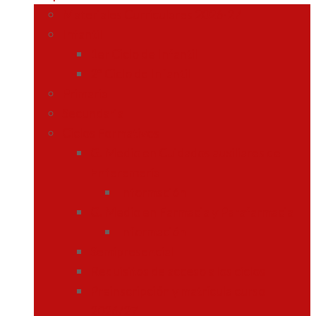
Materiales Curriculares 2026-27
Infantil
1er Ciclo de Infantil
2º Ciclo de Infantil
Primaria
Secundaria
Ciclos Formativos
G. Medio en Cuidados auxiliares de
Enferemería
Información
G. Medio en Farmacia y Parafarmacia
Información
Semipresencial
Requisitos de acceso a los ciclos
Preinscripción y matrícula curso
2026/27