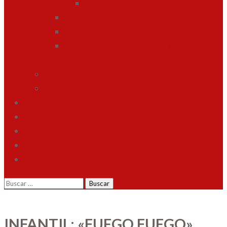
Información
Semipresencial
Requisitos de acceso a los ciclos
Preinscripción y matrícula curso
2026/27
Admisión 26/27
¡Por ti, por ellos!
AMPA
Visita nuestro centro
Contacto
Parroquia
PROYECTO DE INNOVACIÓN – PIIE GVA
Buscar:
INFANTIL: «FUEGO FUEGO».