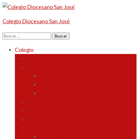
Colegio Diocesano San José
Buscar:
Colegio
¿Quiénes somos?
Ideario y carácter propio
Misión, Visión y Valores
Pastoral
Reglamento de Régimen Interno
Innovación educativa
Organigrama
Instalaciones
¿Quieres trabajar con nosotros?
Formulario de contacto