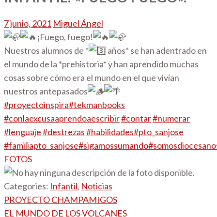
7 junio, 2021
Miguel Ángel
¡Fuego, fuego!
Nuestros alumnos de *
años* se han adentrado en
el mundo de la *prehistoria* y han aprendido muchas
cosas sobre cómo era el mundo en el que vivían
nuestros antepasados
#proyectoinspira
#tekmanbooks
#conlaexcusaaprendoaescribir
#contar
#numerar
#lenguaje
#destrezas
#habilidades
#pto_sanjose
#familiapto_sanjose
#sigamossumando
#somosdiocesano
FOTOS
Categories:
Infantil
,
Noticias
Navegación
PROYECTO CHAMPAMIGOS
de
EL MUNDO DE LOS VOLCANES