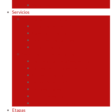
Vacantes
Servicios
Secretaría y Administración
Horarios de Atención
Calendario Escolar
Documentos Familias
Horario Escolar
Servicios complementarios
Escoleta matinera/vespertina
Tardes de junio y septiembre
Comedor Escolar
BONO ALMUERZO
Extraescolares
Uniforme escolar
Orientación educativa
Etapas