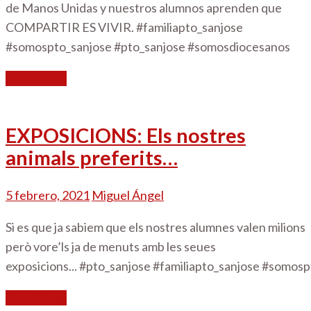
de Manos Unidas y nuestros alumnos aprenden que
COMPARTIR ES VIVIR. #familiapto_sanjose
#somospto_sanjose #pto_sanjose #somosdiocesanos
Read More
EXPOSICIONS: Els nostres
animals preferits…
5 febrero, 2021
Miguel Ángel
Si es que ja sabiem que els nostres alumnes valen milions
però vore’ls ja de menuts amb les seues
exposicions... #pto_sanjose #familiapto_sanjose #somo
Read More