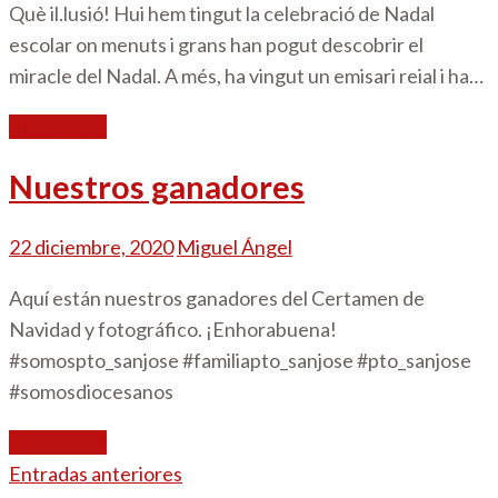
Què il.lusió! Hui hem tingut la celebració de Nadal
escolar on menuts i grans han pogut descobrir el
miracle del Nadal. A més, ha vingut un emisari reial i ha…
Read More
Nuestros ganadores
22 diciembre, 2020
Miguel Ángel
Aquí están nuestros ganadores del Certamen de
Navidad y fotográfico. ¡Enhorabuena!
#somospto_sanjose #familiapto_sanjose #pto_sanjose
#somosdiocesanos
Read More
Navegación
Entradas anteriores