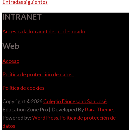
de
Entradas siguientes
entradas
INTRANET
Acceso a la Intranet del profesorado.
Web
Acceso
Política de protección de datos.
Política de cookies
Copyright ©2026
Colegio Diocesano San José
.
Education Zone Pro | Developed By
Rara Theme
.
Powered by:
WordPress
.
Política de protección de
datos