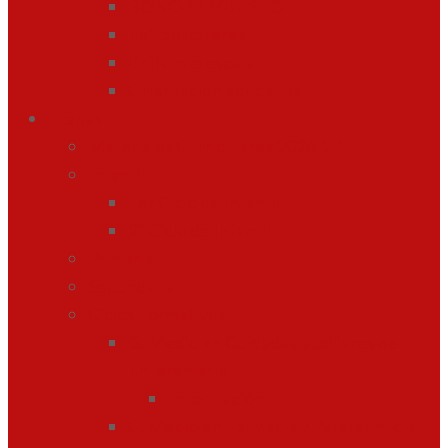
BONO ALMUERZO
Extraescolares
Uniforme escolar
Orientación educativa
Etapas
Materiales Curriculares 2026-27
Infantil
1er Ciclo de Infantil
2º Ciclo de Infantil
Primaria
Secundaria
Ciclos Formativos
G. Medio en Cuidados auxiliares de
Enferemería
Información
G. Medio en Farmacia y Parafarmacia