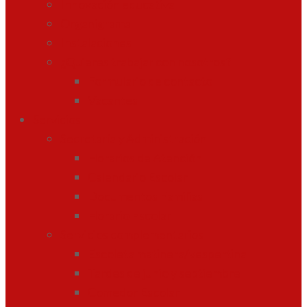
Innovación educativa
Organigrama
Instalaciones
¿Quieres trabajar con nosotros?
Formulario de contacto
Vacantes
Servicios
Secretaría y Administración
Horarios de Atención
Calendario Escolar
Documentos Familias
Horario Escolar
Servicios complementarios
Escoleta matinera/vespertina
Tardes de junio y septiembre
Comedor Escolar