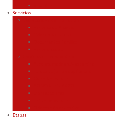
Vacantes
Servicios
Secretaría y Administración
Horarios de Atención
Calendario Escolar
Documentos Familias
Horario Escolar
Servicios complementarios
Escoleta matinera/vespertina
Tardes de junio y septiembre
Comedor Escolar
BONO ALMUERZO
Extraescolares
Uniforme escolar
Orientación educativa
Etapas