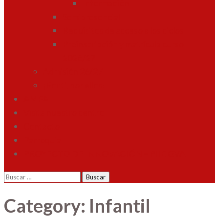
Información
Semipresencial
Requisitos de acceso a los ciclos
Preinscripción y matrícula curso
2026/27
Admisión 26/27
¡Por ti, por ellos!
AMPA
Visita nuestro centro
Contacto
Parroquia
PROYECTO DE INNOVACIÓN – PIIE GVA
Buscar:
Category: Infantil