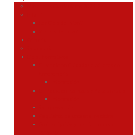
Materiales Curriculares 2026-27
Infantil
1er Ciclo de Infantil
2º Ciclo de Infantil
Primaria
Secundaria
Ciclos Formativos
G. Medio en Cuidados auxiliares de
Enferemería
Información
G. Medio en Farmacia y Parafarmacia
Información
Semipresencial
Requisitos de acceso a los ciclos
Preinscripción y matrícula curso
2026/27