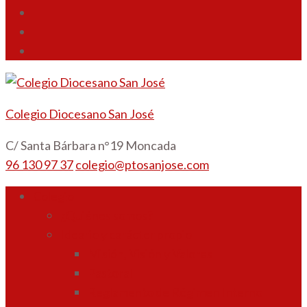
Colegio Diocesano San José
C/ Santa Bárbara n°19 Moncada
96 130 97 37
colegio@ptosanjose.com
Colegio
¿Quiénes somos?
Ideario y carácter propio
Misión, Visión y Valores
Pastoral
Reglamento de Régimen Interno