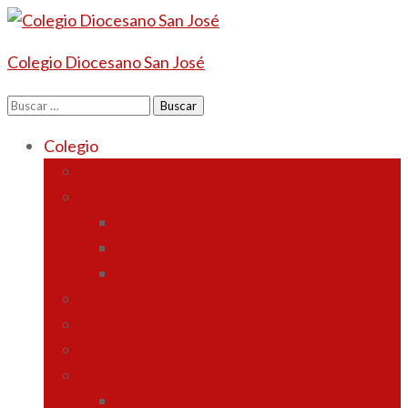
Colegio Diocesano San José
Buscar:
Colegio
¿Quiénes somos?
Ideario y carácter propio
Misión, Visión y Valores
Pastoral
Reglamento de Régimen Interno
Innovación educativa
Organigrama
Instalaciones
¿Quieres trabajar con nosotros?
Formulario de contacto